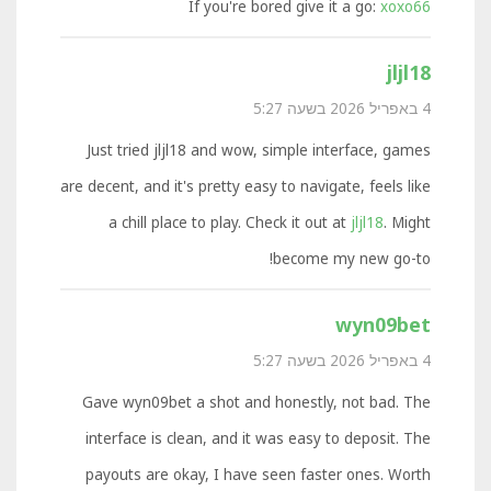
If you're bored give it a go:
xoxo66
jljl18
4 באפריל 2026 בשעה 5:27
Just tried jljl18 and wow, simple interface, games
are decent, and it's pretty easy to navigate, feels like
a chill place to play. Check it out at
jljl18
. Might
become my new go-to!
wyn09bet
4 באפריל 2026 בשעה 5:27
Gave wyn09bet a shot and honestly, not bad. The
interface is clean, and it was easy to deposit. The
payouts are okay, I have seen faster ones. Worth