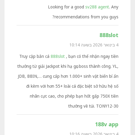
Looking for a good
sv288 agent
. Any
recommendations from you guys?
888slot
4 בינואר 2026 בשעה 10:14
Truy cập bắn cá
888slot
, bạn có thể nhận ngay tiền
thưởng từ giải Jackpot khi hạ gục boss thành công. YL,
JDB, BBIN,… cung cấp hơn 1.000+ sinh vật biển bí ẩn
đi kèm với hơn 55+ loài cá đặc biệt sở hữu hệ số
nhân cực cao, cho phép bạn hốt gấp 750X tiền
thưởng về túi. TONY12-30
188v app
4 בינואר 2026 בשעה 10:16