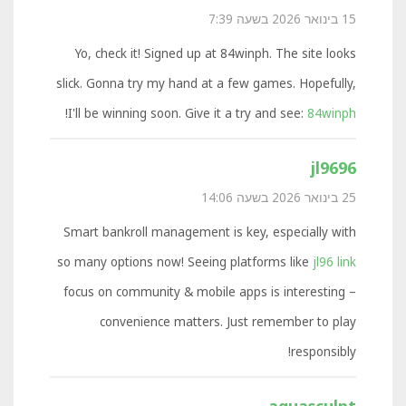
15 בינואר 2026 בשעה 7:39
Yo, check it! Signed up at 84winph. The site looks
slick. Gonna try my hand at a few games. Hopefully,
!
I'll be winning soon. Give it a try and see:
84winph
jl9696
25 בינואר 2026 בשעה 14:06
Smart bankroll management is key, especially with
so many options now! Seeing platforms like
jl96 link
focus on community & mobile apps is interesting –
convenience matters. Just remember to play
responsibly!
aquasculpt