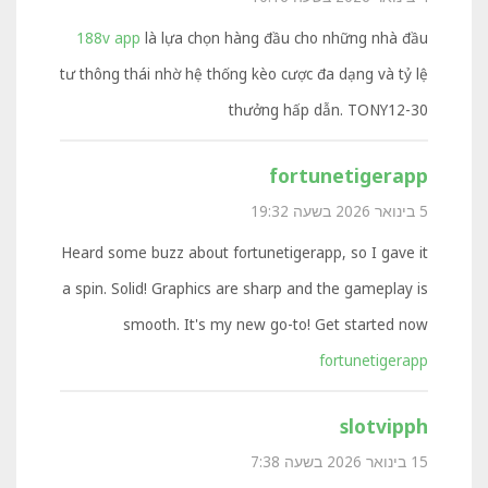
188v app
là lựa chọn hàng đầu cho những nhà đầu
tư thông thái nhờ hệ thống kèo cược đa dạng và tỷ lệ
thưởng hấp dẫn. TONY12-30
fortunetigerapp
5 בינואר 2026 בשעה 19:32
Heard some buzz about fortunetigerapp, so I gave it
a spin. Solid! Graphics are sharp and the gameplay is
smooth. It's my new go-to! Get started now
fortunetigerapp
slotvipph
15 בינואר 2026 בשעה 7:38