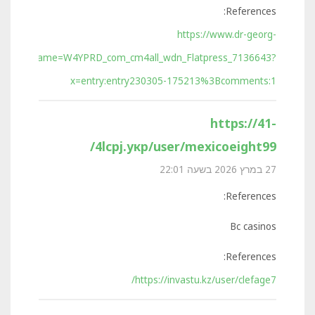
References:
https://www.dr-georg-
&path=&frame=W4YPRD_com_cm4all_wdn_Flatpress_7136643?
x=entry:entry230305-175213%3Bcomments:1
https://41-
4lcpj.укр/user/mexicoeight99/
27 במרץ 2026 בשעה 22:01
References:
Bc casinos
References:
https://invastu.kz/user/clefage7/