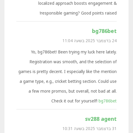
localized approach boosts engagement &
responsible gaming? Good points raised!
bg786bet
24 בדצמבר 2025 בשעה 11:04
Yo, bg786bet! Been trying my luck here lately.
Registration was smooth, and the selection of
games is pretty decent. I especially like the mention
a game type, e.g., cricket betting section. Could use
a few more promos, but overall, not bad at all.
Check it out for yourself!
bg786bet
sv288 agent
31 בדצמבר 2025 בשעה 10:31