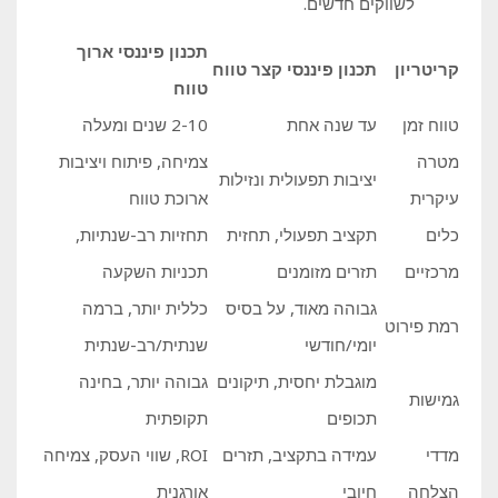
לשווקים חדשים.
תכנון פיננסי ארוך
קריטריון
תכנון פיננסי קצר טווח
טווח
טווח זמן
עד שנה אחת
2-10 שנים ומעלה
מטרה
צמיחה, פיתוח ויציבות
יציבות תפעולית ונזילות
עיקרית
ארוכת טווח
כלים
תקציב תפעולי, תחזית
תחזיות רב-שנתיות,
מרכזיים
תזרים מזומנים
תכניות השקעה
גבוהה מאוד, על בסיס
כללית יותר, ברמה
רמת פירוט
יומי/חודשי
שנתית/רב-שנתית
מוגבלת יחסית, תיקונים
גבוהה יותר, בחינה
גמישות
תכופים
תקופתית
מדדי
עמידה בתקציב, תזרים
ROI, שווי העסק, צמיחה
הצלחה
חיובי
אורגנית