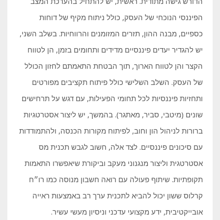
הדורש גישה מתודית. ראשית, יש להתחיל בהערכת המצב
הפיננסי הנוכחי של העסק, כולל ניתוח מקיף של דוחות
כספיים, מבנה ההון, תזרים המזומנים והרווחיות. בשלב השני,
יש להגדיר יעדים פיננסיים מדידים ותחומים בזמן, הן לטווח
הקצר והן לטווח הארוך, תוך הבטחת התאמתם לחזון הכולל
של העסק. השלב השלישי כולל פיתוח תקציבים מפורטים
ותחזיות פיננסיות לכל תחומי הפעילות, עם דגש על תרחישים
שונים (מיטבי, סביר, מאתגר). בהמשך, יש ליצור אסטרטגיות
ברורות לניהול הון וחוב, לפיתוח מקורות הכנסה, ולהתמודדות
עם סיכונים פיננסיים. לצד אלה, חשוב לגבש תכנית מס
אסטרטגית וליצור מנגנוני מעקב וביקורת שיאפשרו התאמות
תקופתיות. שיתוף פעולה עם רואה חשבון מנוסה כמו רו״ח
קרלוס ששון יכול להביא לתכנית ערך רב באמצעות ראייה
אובייקטיבית, ידע מקצועי עדכני וניסיון מעשי עשיר.