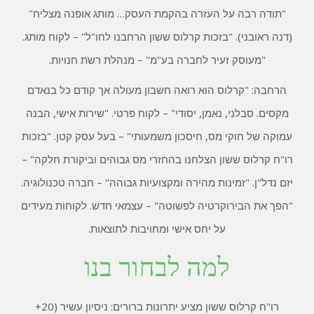
"תודה רבה על העזרה בהקמת העסק… מותג אופנה מצליח"
(דנה ראובני). "בזכות קרלוס ששון הרחבנו לחו"ל" – לקוח מותג.
"מעוסק זעיר לחברה בע"מ" – מנהלת רשת חנויות.
הרחבה: "קרלוס הוא רואה חשבון מעולה אך קודם כל בנאדם
מקסים. סבלני, נאמן, יסודי" – לקוח פרטי. "שירות אישי, הבנה
עמוקה של חוקי מס, חיסכון משמעותי" – בעל עסק קטן. "בזכות
רו"ח קרלוס ששון הצלחנו בהחזרי מס גבוהים וביקורת חלקה" –
יזם נדל"ן. "זמינות מהירה ומקצועיות גבוהה" – חברה טכנולוגיה.
"הפך את הבירוקרטיה לפשוטה" – עצמאי חדש. לקוחות מעידים
על יחס אישי ומחויבות לתוצאות.
למה לבחור בנו
רו"ח קרלוס ששון מציע יתרונות ברורים: ניסיון עשיר (20+