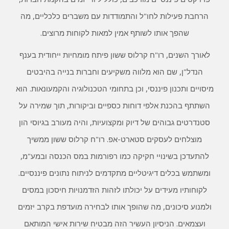
הרחבת פעילות לחו"ל והתמודדות עם משברים כלכליים, מה
שהפך אותו לשותף אמין למאות לקוחות מרוצים.
לאורך השנים, רו"ח קרלוס ששון פיתח מומחיות ייחודית בענף
הנדל"ן, שם הוא מלווה משקיעים וחברות בנייה בהיבטים
מיסויים ותכנון פיננסי, וכן בתחומי הטכנולוגיה והקמעונאות. הוא
השתתף בהכנת אלפי דוחות כספיים וביקורות, תוך שמירה על
סטנדרטים גבוהים של דיוק ומקצועיות, והיה מעורב בגיוסי הון
מוצלחים לעסקים סטארט-אפ. רו"ח קרלוס ששון ממשיך
להתעדכן בשינויי חקיקה כמו רפורמות במס הכנסה ובמע"מ,
ומשתמש בכלים דיגיטליים מתקדמים לניתוח נתונים פיננסיים.
לקוחותיו מעידים על יכולתו לזהות הזדמנויות חיסכון במסים
ולמנוע סיכונים, מה שהופך אותו לבחירה מועדפת בקרב יזמים
ועצמאים. הניסיון העשיר הזה מבטיח שירות אישי המותאם