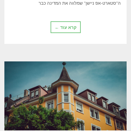
ה"סטארט-אפ ניישן" שמלווה את המדינה כבר
קרא עוד ←