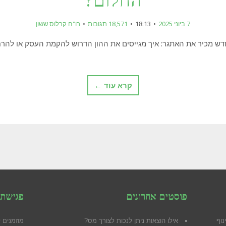
החלום?
7 ביוני 2025
18:13
18,571 תגובות
רו"ח קרלוס ששון
דש מכיר את האתגר: איך מגייסים את ההון הדרוש להקמת העסק או להרח
קרא עוד ←
פוסטים אחרונים
פגישת 
נוף
אילו הוצאות ניתן לנכות לצורך מס?
מוזמנים 