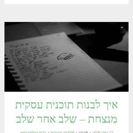
איך לבנות תוכנית עסקית
מנצחת – שלב אחר שלב
17 ביוני 2025
11:16
19,508 תגובות
רו"ח קרלוס ששון