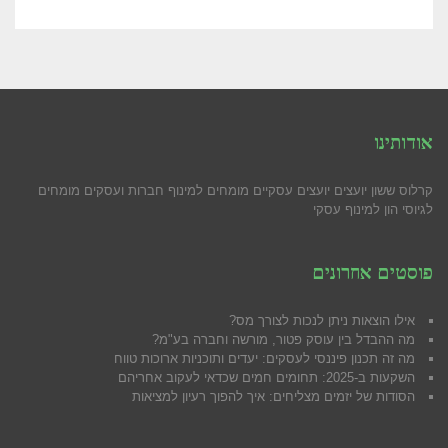
אודותינו
קרלוס ששון יועצים יועצים עסקיים מומחים למינוף חברות ועסקים מומחים
לגיוסי הון למינוף עסקי
פוסטים אחרונים
אילו הוצאות ניתן לנכות לצורך מס?
מה ההבדל בין עוסק פטור, מורשה וחברה בע"מ?
מה זה תכנון פיננסי לעסקים: יעדים ותוכניות ארוכות טווח
השקעות ב-2025: תחומים חמים שכדאי לעקוב אחריהם
הסודות של יזמים מצליחים: איך להפוך רעיון למציאות