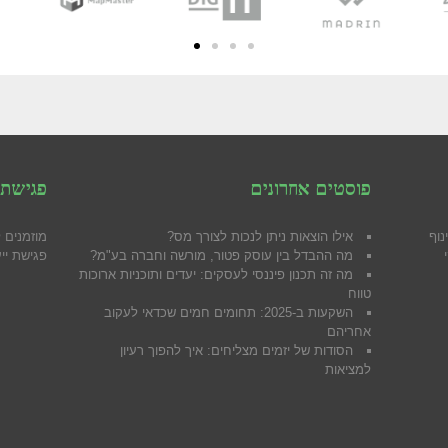
פוסטים אחרונים
פגישת 
נוף
אילו הוצאות ניתן לנכות לצורך מס?
מוזמנים 
מה ההבדל בין עוסק פטור, מורשה וחברה בע"מ?
פגישת ייע
מה זה תכנון פיננסי לעסקים: יעדים ותוכניות ארוכות
טווח
השקעות ב-2025: תחומים חמים שכדאי לעקוב
אחריהם
הסודות של יזמים מצליחים: איך להפוך רעיון
למציאות