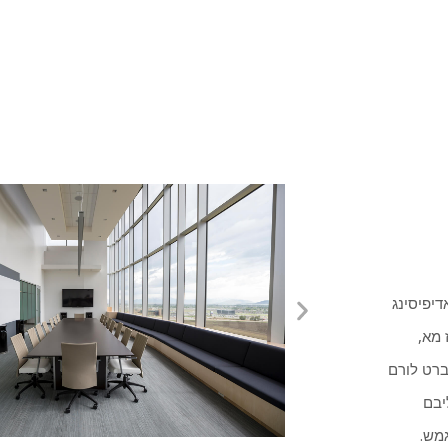
דיפיסינג
 מא,
ברט לורם
יבם
גמש.