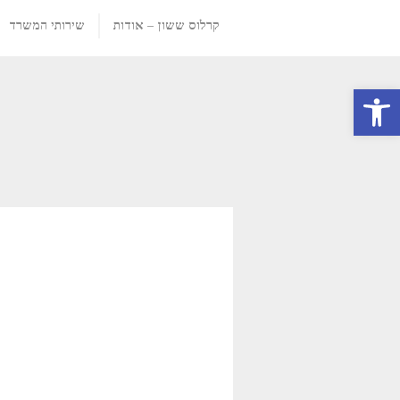
קרלוס ששון – אודות
שירותי המשרד
פתח סרגל נגישות