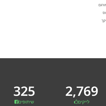
ורגם
וס
קך
325
2,769
לייקים
שיתופים